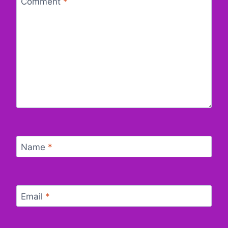
Comment
*
Name
*
Email
*