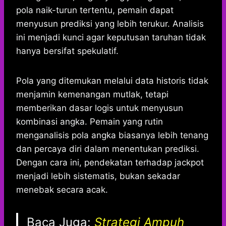
pola naik-turun tertentu, pemain dapat
menyusun prediksi yang lebih terukur. Analisis
ini menjadi kunci agar keputusan taruhan tidak
hanya bersifat spekulatif.
Pola yang ditemukan melalui data historis tidak
menjamin kemenangan mutlak, tetapi
memberikan dasar logis untuk menyusun
kombinasi angka. Pemain yang rutin
menganalisis pola angka biasanya lebih tenang
dan percaya diri dalam menentukan prediksi.
Dengan cara ini, pendekatan terhadap jackpot
menjadi lebih sistematis, bukan sekadar
menebak secara acak.
Baca Juga:
Strategi Ampuh