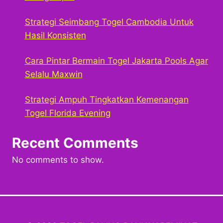
Strategi Seimbang Togel Cambodia Untuk
Hasil Konsisten
Cara Pintar Bermain Togel Jakarta Pools Agar
Selalu Maxwin
Strategi Ampuh Tingkatkan Kemenangan
Togel Florida Evening
Recent Comments
No comments to show.