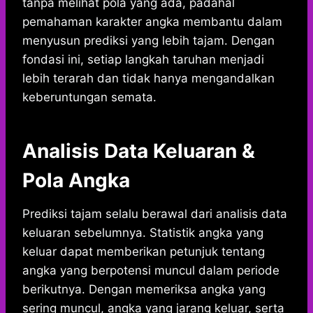
tanpa melihat pola yang ada, padahal
pemahaman karakter angka membantu dalam
menyusun prediksi yang lebih tajam. Dengan
fondasi ini, setiap langkah taruhan menjadi
lebih terarah dan tidak hanya mengandalkan
keberuntungan semata.
Analisis Data Keluaran &
Pola Angka
Prediksi tajam selalu berawal dari analisis data
keluaran sebelumnya. Statistik angka yang
keluar dapat memberikan petunjuk tentang
angka yang berpotensi muncul dalam periode
berikutnya. Dengan memeriksa angka yang
sering muncul, angka yang jarang keluar, serta