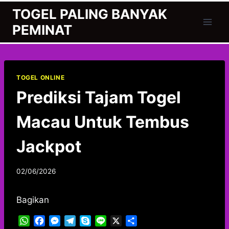
Skip
TOGEL PALING BANYAK
to
PEMINAT
content
TOGEL ONLINE
Prediksi Tajam Togel
Macau Untuk Tembus
Jackpot
02/06/2026
Bagikan
W
F
M
T
S
L
X
S