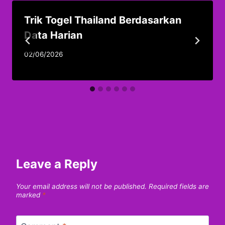
Trik Togel Thailand Berdasarkan
Data Harian
02/06/2026
Leave a Reply
Your email address will not be published.
Required fields are
marked
*