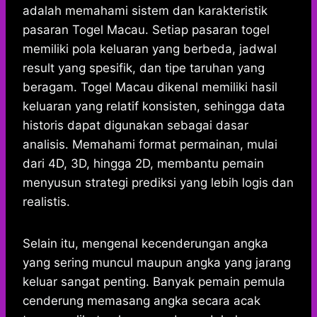
adalah memahami sistem dan karakteristik
pasaran Togel Macau. Setiap pasaran togel
memiliki pola keluaran yang berbeda, jadwal
result yang spesifik, dan tipe taruhan yang
beragam. Togel Macau dikenal memiliki hasil
keluaran yang relatif konsisten, sehingga data
historis dapat digunakan sebagai dasar
analisis. Memahami format permainan, mulai
dari 4D, 3D, hingga 2D, membantu pemain
menyusun strategi prediksi yang lebih logis dan
realistis.
Selain itu, mengenal kecenderungan angka
yang sering muncul maupun angka yang jarang
keluar sangat penting. Banyak pemain pemula
cenderung memasang angka secara acak