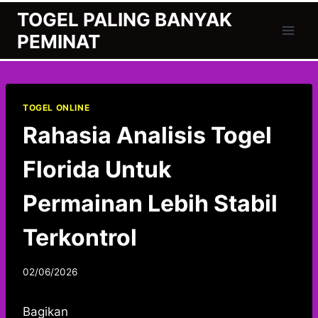
Skip
TOGEL PALING BANYAK
to
PEMINAT
content
TOGEL ONLINE
Rahasia Analisis Togel
Florida Untuk
Permainan Lebih Stabil
Terkontrol
02/06/2026
Bagikan