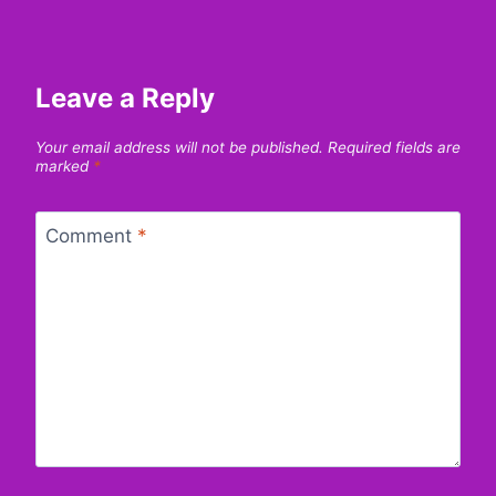
Leave a Reply
Your email address will not be published.
Required fields are
marked
*
Comment
*