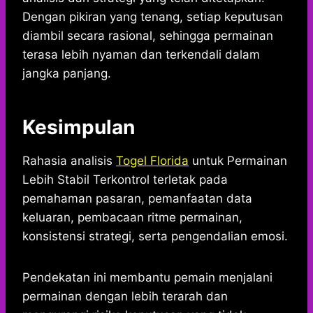
Dengan pikiran yang tenang, setiap keputusan
diambil secara rasional, sehingga permainan
terasa lebih nyaman dan terkendali dalam
jangka panjang.
Kesimpulan
Rahasia analisis
Togel Florida
untuk Permainan
Lebih Stabil Terkontrol terletak pada
pemahaman pasaran, pemanfaatan data
keluaran, pembacaan ritme permainan,
konsistensi strategi, serta pengendalian emosi.
Pendekatan ini membantu pemain menjalani
permainan dengan lebih terarah dan