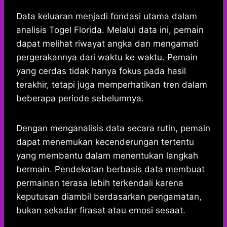
Data keluaran menjadi fondasi utama dalam
analisis Togel Florida. Melalui data ini, pemain
dapat melihat riwayat angka dan mengamati
pergerakannya dari waktu ke waktu. Pemain
yang cerdas tidak hanya fokus pada hasil
terakhir, tetapi juga memperhatikan tren dalam
beberapa periode sebelumnya.
Dengan menganalisis data secara rutin, pemain
dapat menemukan kecenderungan tertentu
yang membantu dalam menentukan langkah
bermain. Pendekatan berbasis data membuat
permainan terasa lebih terkendali karena
keputusan diambil berdasarkan pengamatan,
bukan sekadar firasat atau emosi sesaat.