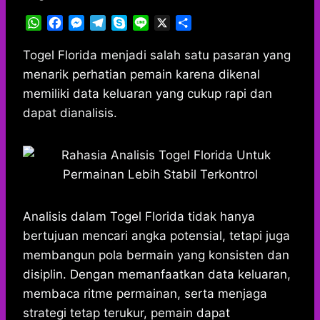
W
F
M
T
S
L
X
S
h
a
e
e
k
i
h
a
c
s
l
y
n
a
Togel Florida menjadi salah satu pasaran yang
t
e
s
e
p
e
r
menarik perhatian pemain karena dikenal
s
b
e
g
e
e
memiliki data keluaran yang cukup rapi dan
A
o
n
r
dapat dianalisis.
p
o
g
a
p
k
e
m
r
Analisis dalam Togel Florida tidak hanya
bertujuan mencari angka potensial, tetapi juga
membangun pola bermain yang konsisten dan
disiplin. Dengan memanfaatkan data keluaran,
membaca ritme permainan, serta menjaga
strategi tetap terukur, pemain dapat