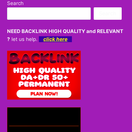
Search
Search
NEED BACKLINK HIGH QUALITY and RELEVANT
?
let us help.
click here